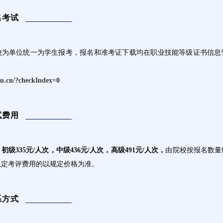
名考试
校为单位统一为学生报考，报名和准考证下载均在职业技能等级证书信息
：
edu.cn/?checkIndex=0
试费用
：
初级335元/人次，中级436元/人次，高级491元/人次，
由院校按报名数量
认定考评费用的以规定价格为准。
系方式