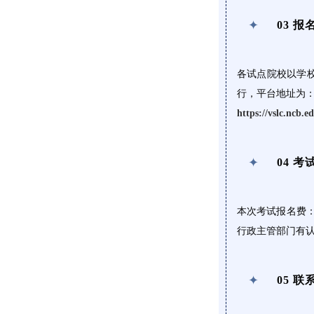
✦
03
报
各试点院校以学
行，平台地址为
https://vslc.ncb.
✦
04
考
本次考试报名费
行政主管部门有
✦
05
联