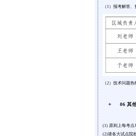
（1）报考解答、
（2）技术问题热线：
✦
06 其
(1) 原则上每考
(2)请各大试点院