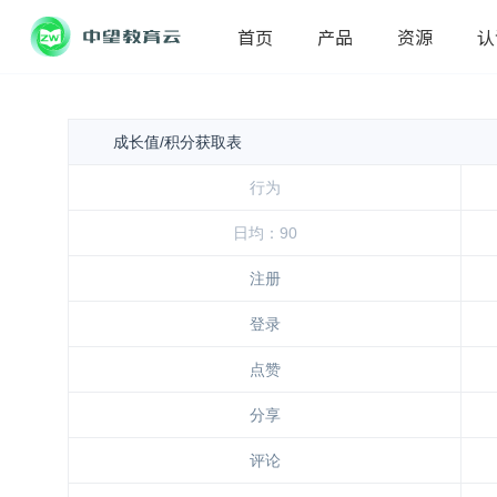
首页
产品
资源
认
成长值/积分获取表
行为
日均：90
注册
登录
点赞
分享
评论